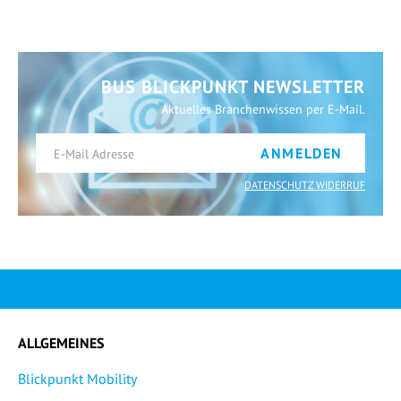
BUS BLICKPUNKT NEWSLETTER
Aktuelles Branchenwissen per E-Mail.
ANMELDEN
DATENSCHUTZ WIDERRUF
ALLGEMEINES
Blickpunkt Mobility