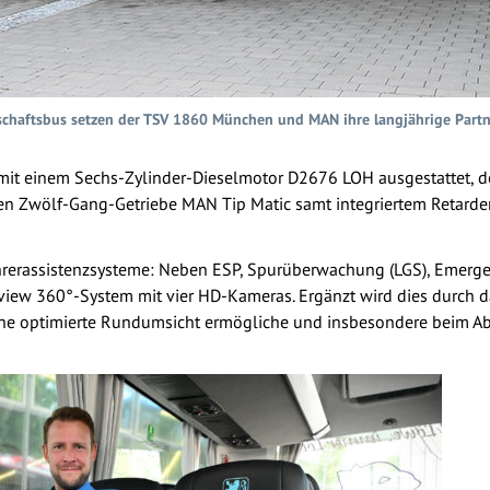
schaftsbus setzen der TSV 1860 München und MAN ihre langjährige Partne
mit einem Sechs-Zylinder-Dieselmotor D2676 LOH ausgestattet, der
n Zwölf-Gang-Getriebe MAN Tip Matic samt integriertem Retarder 
ahrerassistenzsysteme: Neben ESP, Spurüberwachung (LGS), Emerge
dview 360°-System mit vier HD-Kameras. Ergänzt wird dies durch 
ine optimierte Rundumsicht ermögliche und insbesondere beim Abb