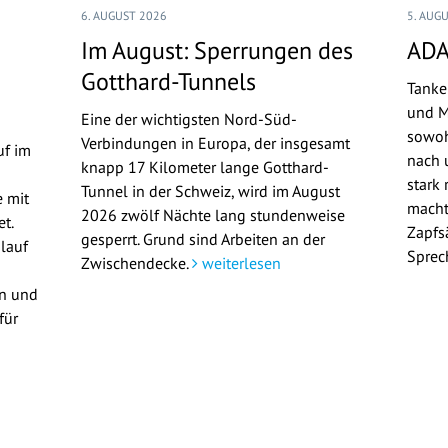
6. AUGUST 2026
5. AUG
Im August: Sperrungen des
ADA
Gotthard-Tunnels
Tanke
und M
Eine der wichtigsten Nord-Süd-
sowoh
Verbindungen in Europa, der insgesamt
uf im
nach u
knapp 17 Kilometer lange Gotthard-
stark 
Tunnel in der Schweiz, wird im August
 mit
macht
2026 zwölf Nächte lang stundenweise
t.
Zapfs
gesperrt. Grund sind Arbeiten an der
lauf
Sprec
Zwischendecke.
weiterlesen
en und
für