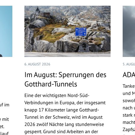
6. AUGUST 2026
5. AUG
Im August: Sperrungen des
ADA
Gotthard-Tunnels
Tanke
und M
Eine der wichtigsten Nord-Süd-
sowoh
Verbindungen in Europa, der insgesamt
uf im
nach u
knapp 17 Kilometer lange Gotthard-
stark 
Tunnel in der Schweiz, wird im August
 mit
macht
2026 zwölf Nächte lang stundenweise
t.
Zapfs
gesperrt. Grund sind Arbeiten an der
lauf