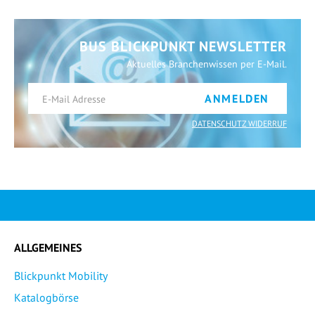
BUS BLICKPUNKT NEWSLETTER
Aktuelles Branchenwissen per E-Mail.
ANMELDEN
DATENSCHUTZ WIDERRUF
ALLGEMEINES
Blickpunkt Mobility
Katalogbörse