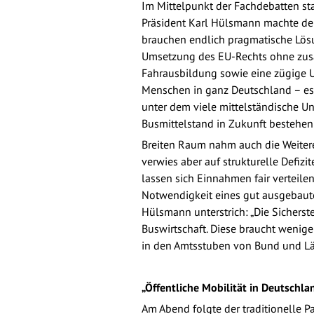
Im Mittelpunkt der Fachdebatten st
Präsident Karl Hülsmann machte deut
brauchen endlich pragmatische Lösu
Umsetzung des EU-Rechts ohne zusätz
Fahrausbildung sowie eine zügige U
Menschen in ganz Deutschland – es i
unter dem viele mittelständische Un
Busmittelstand in Zukunft bestehen
Breiten Raum nahm auch die Weiteren
verwies aber auf strukturelle Defiz
lassen sich Einnahmen fair verteilen
Notwendigkeit eines gut ausgebaute
Hülsmann unterstrich: „Die Sichers
Buswirtschaft. Diese braucht wenig
in den Amtsstuben von Bund und Lä
„Öffentliche Mobilität in Deutschla
Am Abend folgte der traditionelle P