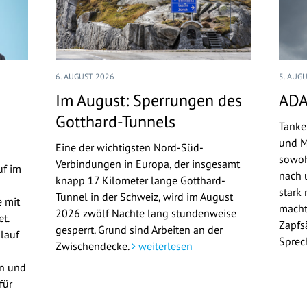
6. AUGUST 2026
5. AUG
Im August: Sperrungen des
ADA
Gotthard-Tunnels
Tanke
und M
Eine der wichtigsten Nord-Süd-
sowoh
Verbindungen in Europa, der insgesamt
uf im
nach u
knapp 17 Kilometer lange Gotthard-
stark 
Tunnel in der Schweiz, wird im August
 mit
macht
2026 zwölf Nächte lang stundenweise
t.
Zapfs
gesperrt. Grund sind Arbeiten an der
lauf
Sprec
Zwischendecke.
weiterlesen
en und
für