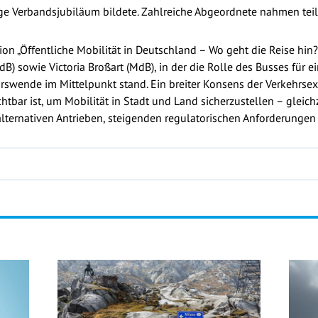
ige Verbandsjubiläum bildete. Zahlreiche Abgeordnete nahmen tei
n „Öffentliche Mobilität in Deutschland – Wo geht die Reise hin?
B) sowie Victoria Broßart (MdB), in der die Rolle des Busses für e
ehrswende im Mittelpunkt stand. Ein breiter Konsens der Verkehrs
htbar ist, um Mobilität in Stadt und Land sicherzustellen – gleich
alternativen Antrieben, steigenden regulatorischen Anforderungen