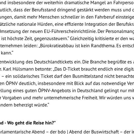
and insbesondere der weiterhin dramatische Mangel an Fahrperson
lich, dass der Berufsstand dringend gestärkt werden muss und die
ngen, damit mehr Menschen schneller in den Fahrberuf einsteige
liche nationale Hürden, eine effiziente Integration der Berufskraf
msetzung der neuen EU-Führerscheinrichtlinie. Der Personalmange
st höchste Zeit, gegenzusteuern.“ Gleichzeitig kritisierte er de
ternehmen leiden: „Bürokratieabbau ist kein Randthema. Es entsch
 kann.“
twicklung des Deutschlandtickets ein. Die Branche begrüßte es als 
ite. Karl Hülsmann betonte: „Das D-Ticket braucht endlich eine dig
 – ein solidarisches Ticket darf den Busmittelstand nicht benachte
n ÖPNV deutlich, insbesondere mit Blick auf das notwendige Ver
tellung eines guten ÖPNV-Angebots in Deutschland gelingt nur mit
er Vorgaben und mehr unternehmerische Freiheit. Wir würden uns
ndern beherzigt würde.“
nd - Wo geht die Reise hin?"
arlamentarische Abend – der bdo | Abend der Buswirtschaft – der 