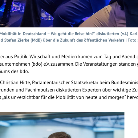
obilität in Deutschland – Wo geht die Reise hin?“ diskutierten (v.l.) Kar
d Stefan Zierke (MdB) über die Zukunft des öffentlichen Verkehrs
| Foto
ter aus Politik, Wirtschaft und Medien kamen zum Tag und Abend d
nternehmen (bdo) e.V. zusammen. Die Veranstaltungen standen g
läums des bdo.
hristian Hirte, Parlamentarischer Staatsekretär beim Bundesminis
srunden und Fachimpulsen diskutierten Experten über wichtige Z
 „als unverzichtbar für die Mobilität von heute und morgen“ her