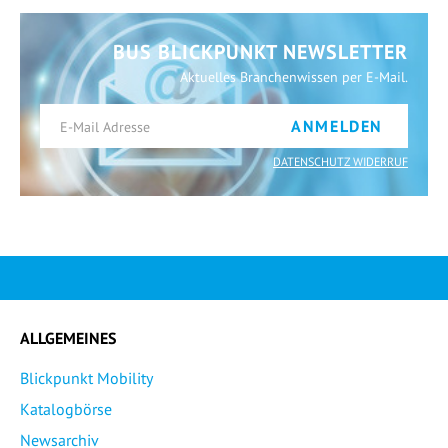
BUS BLICKPUNKT NEWSLETTER
Aktuelles Branchenwissen per E-Mail.
ANMELDEN
DATENSCHUTZ WIDERRUF
ALLGEMEINES
Blickpunkt Mobility
Katalogbörse
Newsarchiv