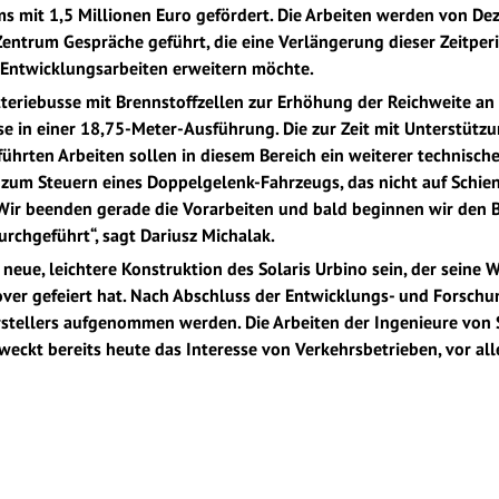
 mit 1,5 Millionen Euro gefördert. Die Arbeiten werden von D
Zentrum Gespräche geführt, die eine Verlängerung dieser Zeitperi
Entwicklungsarbeiten erweitern möchte.
Batteriebusse mit Brennstoffzellen zur Erhöhung der Reichweite a
se in einer 18,75-Meter-Ausführung. Die zur Zeit mit Unterstüt
rten Arbeiten sollen in diesem Bereich ein weiterer technischer 
um Steuern eines Doppelgelenk-Fahrzeugs, das nicht auf Schiene
 Wir beenden gerade die Vorarbeiten und bald beginnen wir den 
rchgeführt“, sagt Dariusz Michalak.
 neue, leichtere Konstruktion des Solaris Urbino sein, der sein
ver gefeiert hat. Nach Abschluss der Entwicklungs- und Forschu
stellers aufgenommen werden. Die Arbeiten der Ingenieure von 
eckt bereits heute das Interesse von Verkehrsbetrieben, vor al