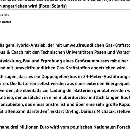
is des
estattet
hsigem Hybrid-Antrieb, der mit umweltfreundlichen Gas-Kraftstof
 Bus & Coach mit den Technischen Universitäten Posen und Warscha
Entwicklung, Bau und Erprobung eines Großraumbusses mit einer 
und mit umweltfreundlichen Gas-Kraftstoffen angetrieben wird.
h sagen, dass es ein Doppelgelenkbus in 24-Meter-Ausführung se
oren. Die Batterien selbst werden aus einer externen Energiequel
werden, die ebenfalls zur Ladung der Batterien genutzt werden wi
Antrieb, der zusätzlich in einem überdurchschnittlich langen Bus
nzubieten, das emissionsfrei ist und über eine sehr große Kapazi
 Straßenbahn darstellen“, erklärt Dr.-Ing. Dariusz Michalak, stel
inahe drei Millionen Euro wird vom polnischen Nationalen Fors