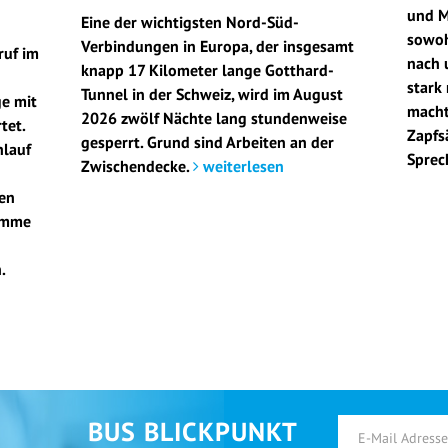
und M
Eine der wichtigsten Nord-Süd-
sowoh
Verbindungen in Europa, der insgesamt
ruf im
nach 
knapp 17 Kilometer lange Gotthard-
stark
Tunnel in der Schweiz, wird im August
e mit
macht
2026 zwölf Nächte lang stundenweise
tet.
Zapfs
gesperrt. Grund sind Arbeiten an der
hlauf
Sprec
Zwischendecke.
weiterlesen
zen
amme
.
BUS BLICKPUNKT