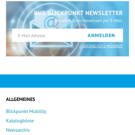
BUS BLICKPUNKT NEWSLETTER
Aktuelles Branchenwissen per E-Mail.
ANMELDEN
DATENSCHUTZ WIDERRUF
ALLGEMEINES
Blickpunkt Mobility
Katalogbörse
Newsarchiv