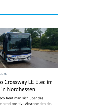
I 2026
co Crossway LE Elec im
t in Nordhessen
veco freut man sich über das
einend positive Abschneiden des