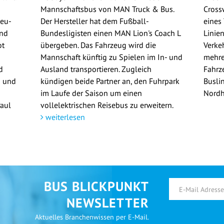
Mannschaftsbus von MAN Truck & Bus.
Cross
Neu-
Der Hersteller hat dem Fußball-
eines
und
Bundesligisten einen MAN Lion's Coach L
Linie
ot
übergeben. Das Fahrzeug wird die
Verke
Mannschaft künftig zu Spielen im In- und
mehre
d
Ausland transportieren. Zugleich
Fahrze
n und
kündigen beide Partner an, den Fuhrpark
Busli
im Laufe der Saison um einen
Nordh
Paul
vollelektrischen Reisebus zu erweitern.
weiterlesen
BUS BLICKPUNKT
NEWSLETTER
Aktuelles Branchenwissen per E-Mail.