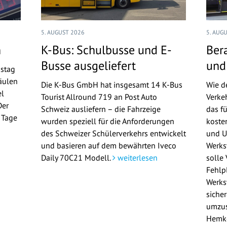
5. AUGUST 2026
5. AUG
n
K-Bus: Schulbusse und E-
Ber
Busse ausgeliefert
und
nstag
äulen
Die K-Bus GmbH hat insgesamt 14 K-Bus
Wie d
el
Tourist Allround 719 an Post Auto
Verke
Der
Schweiz ausliefern – die Fahrzeige
das f
n Tage
wurden speziell für die Anforderungen
koste
n
des Schweizer Schülerverkehrs entwickelt
und U
und basieren auf dem bewährten Iveco
Werks
Daily 70C21 Modell.
weiterlesen
solle
Fehlp
Werkst
siche
umzus
Hemk