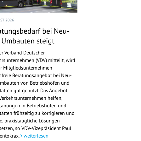
UST 2026
atungsbedarf bei Neu-
 Umbauten steigt
er Verband Deutscher
hrsunternehmen (VDV) mitteilt, wird
ür Mitgliedsunternehmen
nfreie Beratungsangebot bei Neu-
mbauten von Betriebshöfen und
tätten gut genutzt. Das Angebot
 Verkehrsunternehmen helfen,
lanungen in Betriebshöfen und
ätten frühzeitig zu korrigieren und
re, praxistaugliche Lösungen
etzen, so VDV-Vizepräsident Paul
entokrax.
weiterlesen