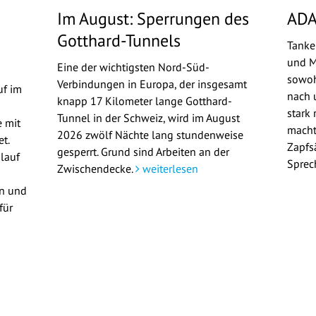
Im August: Sperrungen des
ADA
Gotthard-Tunnels
Tanke
und M
Eine der wichtigsten Nord-Süd-
sowoh
Verbindungen in Europa, der insgesamt
uf im
nach u
knapp 17 Kilometer lange Gotthard-
stark 
Tunnel in der Schweiz, wird im August
 mit
macht
2026 zwölf Nächte lang stundenweise
t.
Zapfs
gesperrt. Grund sind Arbeiten an der
lauf
Sprec
Zwischendecke.
weiterlesen
en und
für