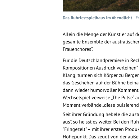
Das Ruhrfestspielhaus im Abendlicht
| F
Allein die Menge der Künstler auf d
gesamte Ensemble der australischen
Frauenchores“.
Für die Deutschlandpremiere in Rec
Kompositionen Ausdruck verleihen“ 
Klang, türmen sich Körper zu Bergen
das Geschehen auf der Bühne beinahe
dann wieder humorvoller Kommentar d
Wechselspiel verweise „The Pulse“ a
Moment verbände „diese pulsierende
Seit ihrer Gründung hebele die aust
aus". so heisst es weiter. Bei den R
"Fringezelt" – mit ihrer ersten Pro
Höhepunkt. Das zeugt von der außer