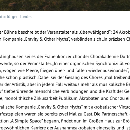
oto: Jürgen Landes
er Bühne beschreibt der Veranstalter als „überwältigend“: 24 Akr
 Kompanie „Gravity & Other Myths“, verbänden sich „in präzisen 
klinghausen sei es der Frauenkonzertchor der Chorakademie Dortm
werde, so der Veranstalter. „In einer organischen Synchronizität
, wogen wie Meere, fliegen über- und fallen wieder auseinander“, 
 schon plastisch. Dabei sei der Gesang des Chores „mal treibend
er Artistik, aber in jedem Fall weitaus mehr als musikalische Be
uf tiefberührende menschliche Verbindungen und die Kraft der Gem
, monolithische Zirkusarbeit Publikum, Akrobaten und Chor zu e
ralische Kompanie „Gravity & Other Myths“ mit akrobatischer Virtuo
uhrfestspielen waren sie bereits zwei Mal zu Gast. Die Partnerschaf
duktion „A Simple Space“ begann, findet nun im Großen Haus zur Erö
gewöhnlichen Karriere der Ausnahmeakrobaten einerseits und ist