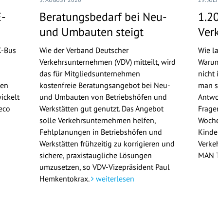
E-
Beratungsbedarf bei Neu-
1.2
und Umbauten steigt
Ver
K-Bus
Wie der Verband Deutscher
Wie l
Verkehrsunternehmen (VDV) mitteilt, wird
Warum
das für Mitgliedsunternehmen
nicht
gen
kostenfreie Beratungsangebot bei Neu-
man si
ickelt
und Umbauten von Betriebshöfen und
Antwo
eco
Werkstätten gut genutzt. Das Angebot
Frage
solle Verkehrsunternehmen helfen,
Woche
Fehlplanungen in Betriebshöfen und
Kinde
Werkstätten frühzeitig zu korrigieren und
Verke
sichere, praxistaugliche Lösungen
MAN T
umzusetzen, so VDV-Vizepräsident Paul
Hemkentokrax.
weiterlesen