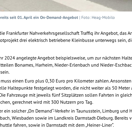
bereits seit 01. April ein On-Demand-Angebot
| Foto: Heag-Mobilo
die Frankfurter Nahverkehrsgesellschaft Traffiq ihr Angebot, das An
lotprojekt drei elektrisch betriebene Kleinbusse unterwegs sein, d
hr 2024 angelegte Angebot beispielsweise, um zur nächsten Halte
adtteilen Bonames, Harheim, Nieder-Erlenbach und Nieder-Eschba
sein.
t, muss einen Euro plus 0,30 Euro pro Kilometer zahlen. Ansonste
elle Haltepunkte festgelegt worden, die nicht weiter als 50 Meter
ie Fahrzeuge mit jeweils fünf Sitzplätzen sollen Fahrten in gleic
chen, gerechnet wird mit 300 Nutzern pro Tag.
er ein solcher „On Demand“-Verkehr in Taunusstein, Limburg und
bach, Wiesbaden sowie im Landkreis Darmstadt-Dieburg. Bereits v
uttle fahren, sowie in Darmstadt mit dem „Heiner-Liner“.