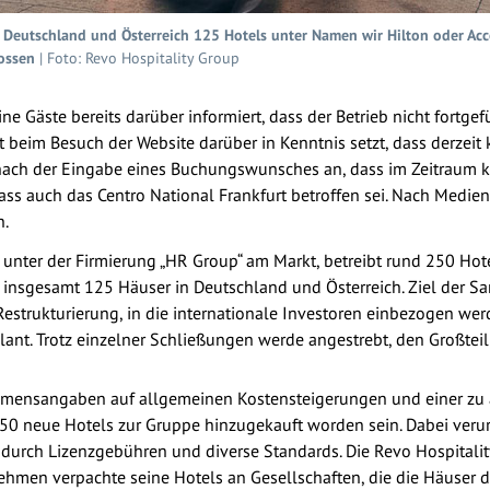
in Deutschland und Österreich 125 Hotels unter Namen wir Hilton oder Acc
ossen
| Foto: Revo Hospitality Group
ine Gäste bereits darüber informiert, dass der Betrieb nicht fortg
 beim Besuch der Website darüber in Kenntnis setzt, dass derzei
 nach der Eingabe eines Buchungswunsches an, dass im Zeitraum ke
ass auch das Centro National Frankfurt betroffen sei. Nach Medien
n.
 unter der Firmierung „HR Group“ am Markt, betreibt rund 250 Hot
e insgesamt 125 Häuser in Deutschland und Österreich. Ziel der Sa
e Restrukturierung, in die internationale Investoren einbezogen we
ant. Trotz einzelner Schließungen werde angestrebt, den Großteil
hmensangaben auf allgemeinen Kostensteigerungen und einer zu a
 50 neue Hotels zur Gruppe hinzugekauft worden sein. Dabei verur
urch Lizenzgebühren und diverse Standards. Die Revo Hospitality 
ernehmen verpachte seine Hotels an Gesellschaften, die die Häus