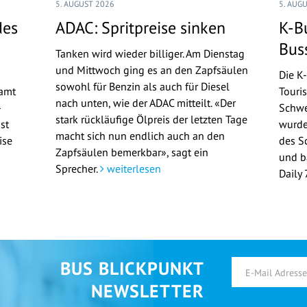
5. AUGUST 2026
5. AUG
des
ADAC: Spritpreise sinken
K-B
Bus
Tanken wird wieder billiger. Am Dienstag
und Mittwoch ging es an den Zapfsäulen
Die K
sowohl für Benzin als auch für Diesel
samt
Touri
nach unten, wie der ADAC mitteilt. «Der
-
Schwe
stark rückläufige Ölpreis der letzten Tage
st
wurde
macht sich nun endlich auch an den
ise
des S
Zapfsäulen bemerkbar», sagt ein
und b
Sprecher.
weiterlesen
Daily
BUS BLICKPUNKT
NEWSLETTER