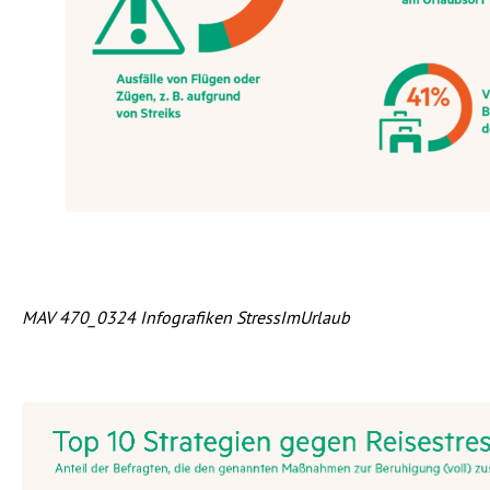
MAV 470_0324 Infografiken StressImUrlaub