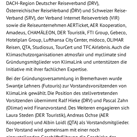
DACH-Region Deutscher Reiseverband (DRV),
Österreichischer ReiseVerband (ÖRV) und Schweizer Reise-
Verband (SRV), der Verband Internet Reisevertrieb (VIR)
sowie die Reiseunternehmen AERTicket, AER Kooperation,
Amadeus, CHAMÄLEON, DER Touristik, FTI Group, Gebeco,
Hotelplan Group, Lufthansa City Center, midoco, OLIMAR
Reisen, QTA, Studiosus, TourCert und TFC Airlebnis. Auch die
Klimaschutzorganisationen atmosfair und myclimate sind
Gründungsmitglieder von KlimaLink und unterstützen die
Initiative mit ihrer fachlichen Expertise.
Bei der Gründungsversammlung in Bremerhaven wurde
Swantje Lehners (Futouris) zur Vorstandsvorsitzenden von
KlimaLink gewählt. Die Position des stellvertretenden
Vorsitzenden übernimmt Ralf Hieke (DRV) und Pascal Zahn
(Olimar) wird Finanzvorstand. Des Weiteren engagieren sich
Laura Steden (DER Touristik), Andreas Ochse (AER
Kooperation) und Albin Loidl (QTA) als Vorstandsmitglieder.
Der Vorstand wird gemeinsam mit einer noch
einzustellenden Geschäftsführung die Geschicke des