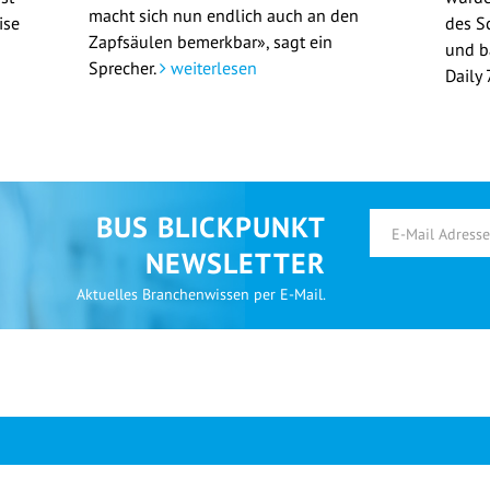
macht sich nun endlich auch an den
ise
des S
Zapfsäulen bemerkbar», sagt ein
und b
Sprecher.
weiterlesen
Daily
BUS BLICKPUNKT
NEWSLETTER
Aktuelles Branchenwissen per E-Mail.