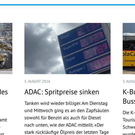
5. AUGUST 2026
5. AUG
des
ADAC: Spritpreise sinken
K-B
Bus
Tanken wird wieder billiger. Am Dienstag
und Mittwoch ging es an den Zapfsäulen
Die K
sowohl für Benzin als auch für Diesel
samt
Touri
nach unten, wie der ADAC mitteilt. «Der
-
Schwe
stark rückläufige Ölpreis der letzten Tage
st
wurde