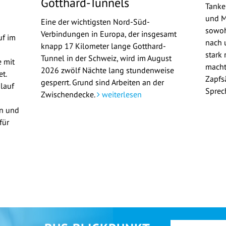
Gotthard-Tunnels
Tanke
und M
Eine der wichtigsten Nord-Süd-
sowoh
Verbindungen in Europa, der insgesamt
uf im
nach u
knapp 17 Kilometer lange Gotthard-
stark 
Tunnel in der Schweiz, wird im August
 mit
macht
2026 zwölf Nächte lang stundenweise
t.
Zapfs
gesperrt. Grund sind Arbeiten an der
lauf
Sprec
Zwischendecke.
weiterlesen
en und
für