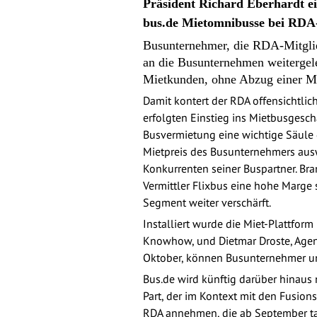
Präsident Richard Eberhardt e
bus.de Mietomnibusse bei RDA-
Busunternehmer, die RDA-Mitglie
an die Busunternehmen weitergele
Mietkunden, ohne Abzug einer Ma
Damit kontert der RDA offensichtlic
erfolgten Einstieg ins Mietbusgeschä
Busvermietung eine wichtige Säule de
Mietpreis des Busunternehmers ausw
Konkurrenten seiner Buspartner. Bra
Vermittler Flixbus eine hohe Marg
Segment weiter verschärft.
Installiert wurde die Miet-Plattfo
Knowhow, und Dietmar Droste, Agent
Oktober, können Busunternehmer unt
Bus.de wird künftig darüber hinau
Part, der im Kontext mit den Fusion
RDA annehmen, die ab September ta