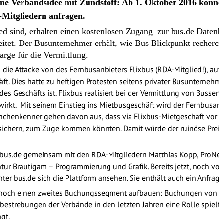
ine Verbandsidee mit Zündstoff: Ab 1. Oktober 2016 kön
Mitgliedern anfragen.
d sind, erhalten einen kostenlosen Zugang zur bus.de Daten
itet. Der Busunternehmer erhält, wie Bus Blickpunkt recherch
rge für die Vermittlung.
h die Attacke von des Fernbusanbieters Flixbus (RDA-Mitglied!), 
ft. Dies hatte zu heftigen Protesten seitens privater Busunternehm
s Geschäfts ist. Flixbus realisiert bei der Vermittlung von Bussen
irkt. Mit seinem Einstieg ins Mietbusgeschäft wird der Fernbusan
nchenkenner gehen davon aus, dass via Flixbus-Mietgeschäft vor a
e sichern, zum Zuge kommen könnten. Damit würde der ruinöse Pr
rm bus.de gemeinsam mit den RDA-Mitgliedern Matthias Kopp, Pro
ur Bräutigam – Programmierung und Grafik. Bereits jetzt, noch vo
er bus.de sich die Plattform ansehen. Sie enthält auch ein Anfra
s noch einen zweites Buchungssegment aufbauen: Buchungen von 
sbestrebungen der Verbände in den letzten Jahren eine Rolle spielt
gt.