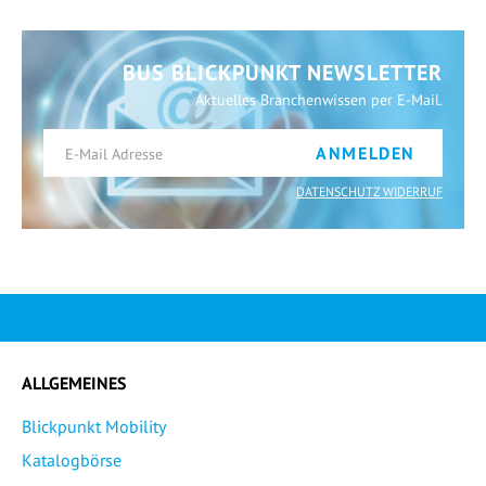
BUS BLICKPUNKT NEWSLETTER
Aktuelles Branchenwissen per E-Mail.
ANMELDEN
DATENSCHUTZ WIDERRUF
ALLGEMEINES
Blickpunkt Mobility
Katalogbörse