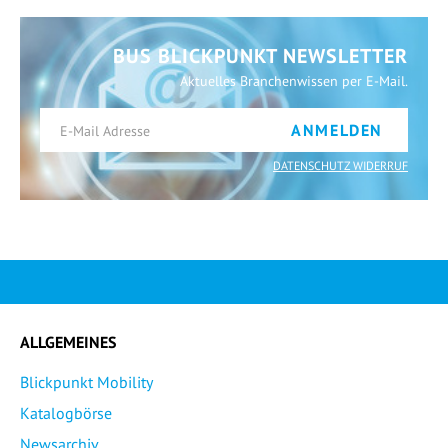
BUS BLICKPUNKT NEWSLETTER
Aktuelles Branchenwissen per E-Mail.
ANMELDEN
DATENSCHUTZ WIDERRUF
ALLGEMEINES
Blickpunkt Mobility
Katalogbörse
Newsarchiv