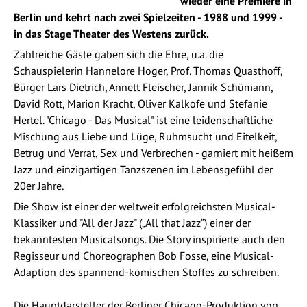
wieder eine Premiere in
Berlin und kehrt nach zwei Spielzeiten - 1988 und 1999 -
in das Stage Theater des Westens zurück.
Zahlreiche Gäste gaben sich die Ehre, u.a. die
Schauspielerin Hannelore Hoger, Prof. Thomas Quasthoff,
Bürger Lars Dietrich, Annett Fleischer, Jannik Schümann,
David Rott, Marion Kracht, Oliver Kalkofe und Stefanie
Hertel. "Chicago - Das Musical" ist eine leidenschaftliche
Mischung aus Liebe und Lüge, Ruhmsucht und Eitelkeit,
Betrug und Verrat, Sex und Verbrechen - garniert mit heißem
Jazz und einzigartigen Tanzszenen im Lebensgefühl der
20er Jahre.
Die Show ist einer der weltweit erfolgreichsten Musical-
Klassiker und "All der Jazz" („All that Jazz“) einer der
bekanntesten Musicalsongs. Die Story inspirierte auch den
Regisseur und Choreographen Bob Fosse, eine Musical-
Adaption des spannend-komischen Stoffes zu schreiben.
Die Hauptdarsteller der Berliner Chicago-Produktion von