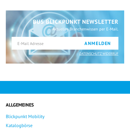
BUS BLICKPUNKT NEWSLETTER
Aktuelles Branchenwissen per E-Mail.
ANMELDEN
DATENSCHUTZ WIDERRUF
ALLGEMEINES
Blickpunkt Mobility
Katalogbörse