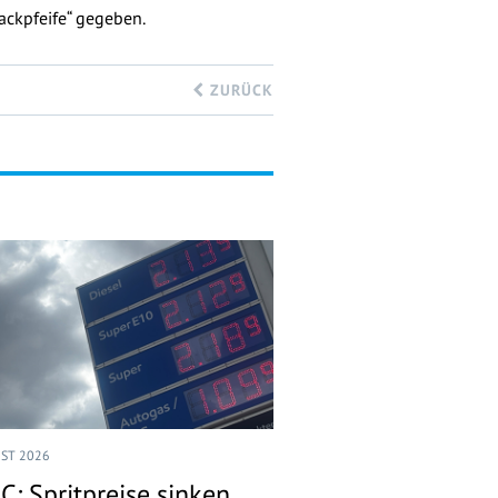
ackpfeife“ gegeben.
ZURÜCK
UST 2026
C: Spritpreise sinken