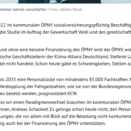
chsten Jahren verschärfen
| Foto: Adobe Stock
 2022 im kommunalen ÖPNV sozialversicherungspflichtig Beschäftigt
 die Studie im Auftrag der Gewerkschaft Verdi und des gesellschaf
nd ohne eine bessere Finanzierung des ÖPNV wird der ÖPNV, wie 
tische Geschäftsleiterin der Klima-Allianz Deutschland, Stefanie
tzt nicht handele. Schon heute gäbe es Schwierigkeiten, Stellen
 bis 2035 eine Personallücke von mindestens 85.000 Fachkräften.
Verdopplung der Fahrgastzahlen, wie sie von der Bundesregierun
u besetzt werden, prognostiziert KCW.
 dass wir einen Paradigmenwechsel brauchen im kommunalen ÖPNV“
hnen, Andreas Schackert. Es gelinge schon heute nicht, den Pers
gungen, die vor allem mit Blick auf die Belastung nicht konkurren
g auch bei der Finanzierung des ÖPNV unterstützen.