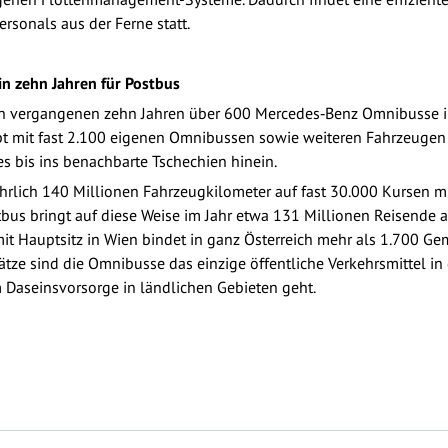
rsonals aus der Ferne statt.
n zehn Jahren für Postbus
 vergangenen zehn Jahren über 600 Mercedes‑Benz Omnibusse in 
bt mit fast 2.100 eigenen Omnibussen sowie weiteren Fahrzeuge
s bis ins benachbarte Tschechien hinein.
lich 140 Millionen Fahrzeugkilometer auf fast 30.000 Kursen mit
tbus bringt auf diese Weise im Jahr etwa 131 Millionen Reisende a
t Hauptsitz in Wien bindet in ganz Österreich mehr als 1.700 Ge
tze sind die Omnibusse das einzige öffentliche Verkehrs­mittel in 
 Daseinsvorsorge in ländlichen Gebieten geht.