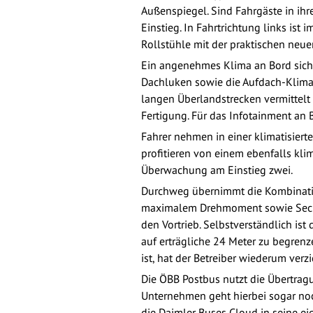
Außenspiegel. Sind Fahrgäste in ihre
Einstieg. In Fahrtrichtung links is
Rollstühle mit der praktischen neue
Ein angenehmes Klima an Bord siche
Dachluken sowie die Aufdach-Klimaan
langen Überlandstrecken vermittelt
Fertigung. Für das Infotainment an
Fahrer nehmen in einer klimatisierte
profitieren von einem ebenfalls kl
Überwachung am Einstieg zwei.
Durchweg übernimmt die Kombinati
maximalem Drehmoment sowie Sechs
den Vortrieb. Selbstverständlich i
auf erträgliche 24 Meter zu begrenz
ist, hat der Betreiber wiederum verzi
Die ÖBB Postbus nutzt die Übertrag
Unternehmen geht hierbei sogar noch
die Daimler Buses Cloud in seine e