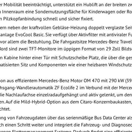
r Mobilität beeinträchtigt, unterstützt ein Hublift an der breiten 
t im Innenraum eine Sondernutzungsfläche für Kinderwagen oder R
n Pilzkopfanbindung schnell und sicher fixiert.
rn neben der kraftvollen Gebläse-Heizung doppelt verglaste Seite
lage EvoCool Basic. Sie verfügt über Aktivfilter mit antiviraler F
 vor allem die Bestuhlung. Die Fahrgastsitze Mercedes-Benz Trave
 Bord sind zwei TFT-Monitore im üppigen Format von 29 Zoll Bild
n Kabine hinter einer Tür mit Schutzscheibe Platz, die über die ges
imatisierten Sitz und Komponenten wie einer heizbaren Windschutz
on aus effizientem Mercedes-Benz Motor OM 470 mit 290 kW (39
gang-Wandlerautomatik ZF Ecolife 2 im Verbund mit der Merc
st die Nachlaufachse einzelradaufgehängt und aktiv gelenkt, um d
en. Auf die Mild-Hybrid-Option aus dem Citaro-Konzernbaukasten,
chtet.
ung von Fahrzeugdaten über das serienmäßige Bus Data Center al
 einen Schritt weiter und integriert die Fahrzeug- und Diagnosed
igenen Flottenmanagement-Systeme. Dadurch findet eine effiziente