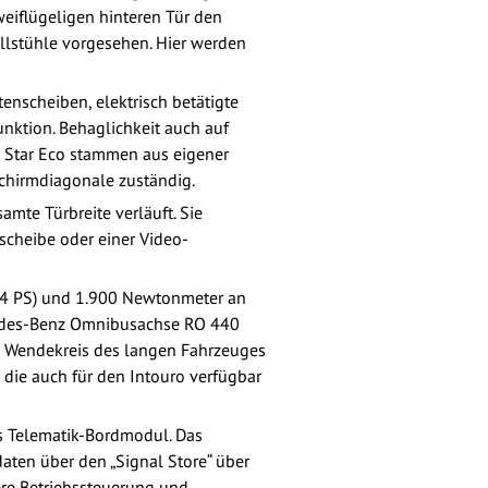
zweiflügeligen hinteren Tür den
ollstühle vorgesehen. Hier werden
nscheiben, elektrisch betätigte
unktion. Behaglichkeit auch auf
l Star Eco stammen aus eigener
schirmdiagonale zuständig.
amte Türbreite verläuft. Sie
scheibe oder einer Video-
4 PS) und 1.900 Newtonmeter an
edes-Benz Omnibusachse RO 440
en Wendekreis des langen Fahrzeuges
 die auch für den Intouro verfügbar
s Telematik-Bordmodul. Das
aten über den „Signal Store“ über
re Betriebs­steuerung und