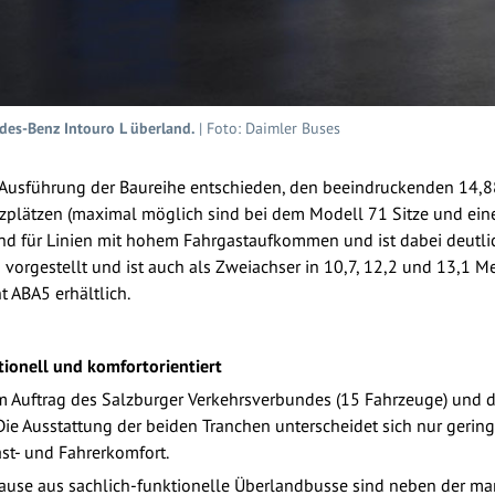
des-Benz Intouro L überland.
| Foto: Daimler Buses
e Ausführung der Baureihe entschieden, den beeindruckenden 14
itzplätzen (maximal möglich sind bei dem Modell 71 Sitze und ei
end für Linien mit hohem Fahrgastaufkommen und ist dabei deutlic
vorgestellt und ist auch als Zweiachser in 10,7, 12,2 und 13,1 Me
 ABA5 erhältlich.
ionell und komfortorientiert
 Auftrag des Salzburger Verkehrsverbundes (15 Fahrzeuge) und d
ie Ausstattung der beiden Tranchen unterscheidet sich nur geringf
st- und Fahrerkomfort.
Hause aus sachlich-funktionelle Überlandbusse sind neben der mar