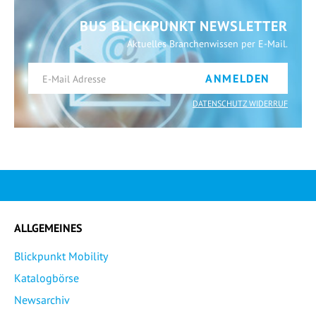
BUS BLICKPUNKT NEWSLETTER
Aktuelles Branchenwissen per E-Mail.
ANMELDEN
DATENSCHUTZ WIDERRUF
ALLGEMEINES
Blickpunkt Mobility
Katalogbörse
Newsarchiv