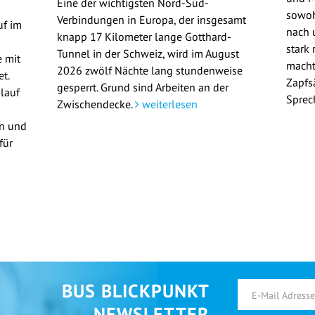
Eine der wichtigsten Nord-Süd-
sowoh
Verbindungen in Europa, der insgesamt
uf im
nach u
knapp 17 Kilometer lange Gotthard-
stark 
Tunnel in der Schweiz, wird im August
 mit
macht
2026 zwölf Nächte lang stundenweise
t.
Zapfs
gesperrt. Grund sind Arbeiten an der
lauf
Sprec
Zwischendecke.
weiterlesen
en und
für
BUS BLICKPUNKT
NEWSLETTER