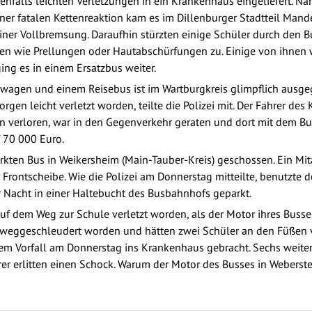
enfalls leichten Verletzungen in ein Krankenhaus eingeliefert. Nä
ner fatalen Kettenreaktion kam es im Dillenburger Stadtteil Mand
iner Vollbremsung. Daraufhin stürzten einige Schüler durch den 
ngen wie Prellungen oder Hautabschürfungen zu. Einige von ihnen 
ging es in einem Ersatzbus weiter.
wagen und einem Reisebus ist im Wartburgkreis glimpflich ausge
gen leicht verletzt worden, teilte die Polizei mit. Der Fahrer d
en verloren, war in den Gegenverkehr geraten und dort mit dem
f 70 000 Euro.
rkten Bus in Weikersheim (Main-Tauber-Kreis) geschossen. Ein Mi
Frontscheibe. Wie die Polizei am Donnerstag mitteilte, benutzte de
r Nacht in einer Haltebucht des Busbahnhofs geparkt.
uf dem Weg zur Schule verletzt worden, als der Motor ihres Busse
eggeschleudert worden und hätten zwei Schüler an den Füßen verle
m Vorfall am Donnerstag ins Krankenhaus gebracht. Sechs weitere
rer erlitten einen Schock. Warum der Motor des Busses in Weberste