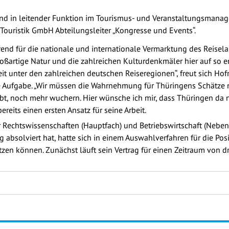
und in leitender Funktion im Tourismus- und Veranstaltungsmanage
z Touristik GmbH Abteilungsleiter „Kongresse und Events“.
ührend für die nationale und internationale Vermarktung des Reise
großartige Natur und die zahlreichen Kulturdenkmäler hier auf s
eit unter den zahlreichen deutschen Reiseregionen“, freut sich H
e Aufgabe. „Wir müssen die Wahrnehmung für Thüringens Schätze 
gibt, noch mehr wuchern. Hier wünsche ich mir, dass Thüringen da n
reits einen ersten Ansatz für seine Arbeit.
 Rechtswissenschaften (Hauptfach) und Betriebswirtschaft (Nebenf
 absolviert hat, hatte sich in einem Auswahlverfahren für die Pos
en können. Zunächst läuft sein Vertrag für einen Zeitraum von dr