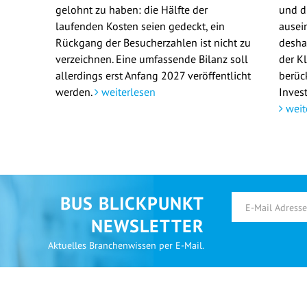
gelohnt zu haben: die Hälfte der
und d
laufenden Kosten seien gedeckt, ein
ausei
Rückgang der Besucherzahlen ist nicht zu
deshal
verzeichnen. Eine umfassende Bilanz soll
der K
allerdings erst Anfang 2027 veröffentlicht
berüc
werden.
weiterlesen
Invest
weit
BUS BLICKPUNKT
NEWSLETTER
Aktuelles Branchenwissen per E-Mail.