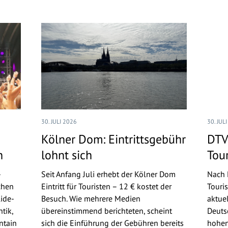
30. JULI 2026
30. JUL
Kölner Dom: Eintrittsgebühr
DTV
n
lohnt sich
Tou
-
Seit Anfang Juli erhebt der Kölner Dom
Nach 
chen
Eintritt für Touristen – 12 € kostet der
Touri
ide-
Besuch. Wie mehrere Medien
aktue
tik,
übereinstimmend berichteten, scheint
Deuts
ntain
sich die Einführung der Gebühren bereits
hohen