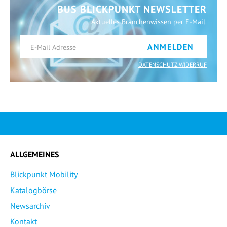
BUS BLICKPUNKT NEWSLETTER
Aktuelles Branchenwissen per E-Mail.
ANMELDEN
DATENSCHUTZ WIDERRUF
ALLGEMEINES
Blickpunkt Mobility
Katalogbörse
Newsarchiv
Kontakt