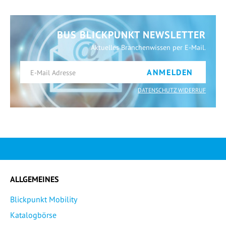
BUS BLICKPUNKT NEWSLETTER
Aktuelles Branchenwissen per E-Mail.
ANMELDEN
DATENSCHUTZ WIDERRUF
ALLGEMEINES
Blickpunkt Mobility
Katalogbörse