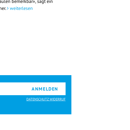
äulen bemerkbar», sagt ein
her.
weiterlesen
ANMELDEN
DATENSCHUTZ WIDERRUF