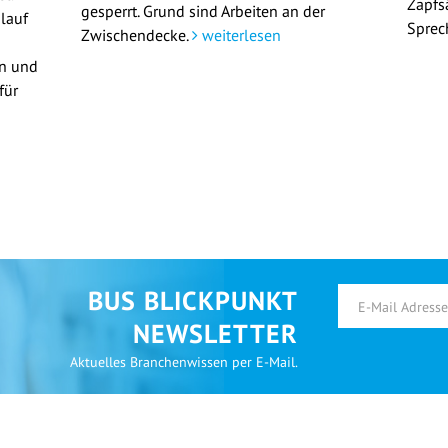
Zapfs
gesperrt. Grund sind Arbeiten an der
lauf
Sprec
Zwischendecke.
weiterlesen
en und
für
BUS BLICKPUNKT
NEWSLETTER
Aktuelles Branchenwissen per E-Mail.