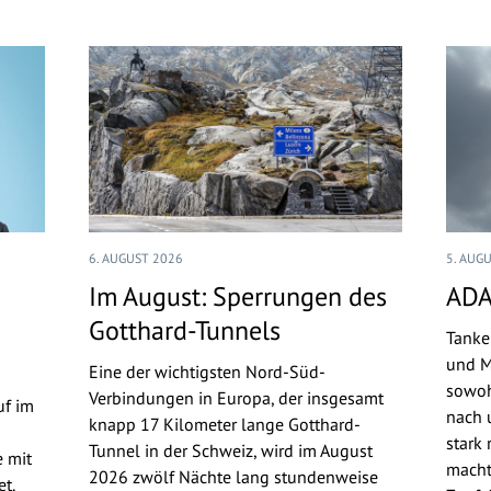
6. AUGUST 2026
5. AUG
Im August: Sperrungen des
ADA
Gotthard-Tunnels
Tanke
und M
Eine der wichtigsten Nord-Süd-
sowoh
Verbindungen in Europa, der insgesamt
uf im
nach u
knapp 17 Kilometer lange Gotthard-
stark 
Tunnel in der Schweiz, wird im August
 mit
macht
2026 zwölf Nächte lang stundenweise
t.