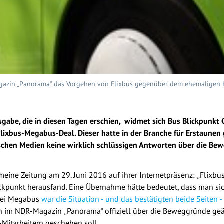
agazin „Panorama" das Vorgehen von Flixbus gegenüber dem ehemaligen K
sgabe, die in diesen Tagen erschien, widmet sich Bus Blickpunkt 
ixbus-Megabus-Deal. Dieser hatte in der Branche für Erstaunen 
schen Medien keine wirklich schlüssigen Antworten über die Be
emeine Zeitung am 29. Juni 2016 auf ihrer Internetpräsenz:
Flixbu
„
lickpunkt herausfand. Eine Übernahme hätte bedeutet, dass man si
 Bei Megabus
war die Situation - und das bestätigten beide Seiten -
in im NDR-Magazin
Panorama" offiziell über die Beweggründe ge
„
Mitarbeitern geschehen soll.