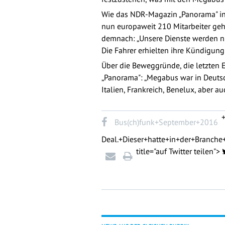
Wie das NDR-Magazin „Panorama" i
nun europaweit 210 Mitarbeiter gehe
demnach: „Unsere Dienste werden ni
Die Fahrer erhielten ihre Kündigung
Über die Beweggründe, die letzten 
„Panorama": „Megabus war in Deutsch
Italien, Frankreich, Benelux, aber a
Bus(ch)funk+September+2016
Deal.+Dieser+hatte+in+der+Branch
title="auf Twitter teilen">