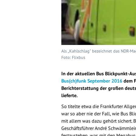
Als „Kahlschlag" bezeichnet das NDR-M
Foto: Flixbus
In der aktuellen Bus Blickpunkt-Au
Bus(ch)funk September 2016
dem Fl
Berichterstattung der großen deut
lieferte.
So titelte etwa die Frankfurter Allg
war so aber nie der Fall, wie Bus B
mit allem was dazu gehört sichert.
Geschäftsführer André Schwämmle
festzustehen, was mit den Megabus-