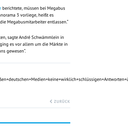
e
berichtete, müssen bei Megabus
norama 3 vorliege, heißt es
ie Megabusmitarbeiter entlassen.“
ten, sagte André Schwämmlein in
 ging es vor allem um die Märkte in
 uns gewesen“.
roßen+deutschen+Medien+keine+wirklich+schlüssigen+Antworten+
ZURÜCK