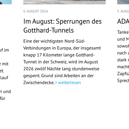
6. AUGUST 2026
5. AUG
Im August: Sperrungen des
ADA
Gotthard-Tunnels
Tanke
und M
Eine der wichtigsten Nord-Süd-
sowoh
Verbindungen in Europa, der insgesamt
uf im
nach u
knapp 17 Kilometer lange Gotthard-
stark 
Tunnel in der Schweiz, wird im August
 mit
macht
2026 zwölf Nächte lang stundenweise
t.
Zapfs
gesperrt. Grund sind Arbeiten an der
lauf
Sprec
Zwischendecke.
weiterlesen
en und
für