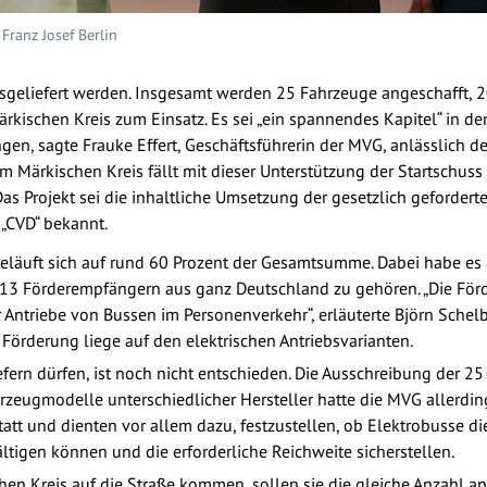
 Franz Josef Berlin
sgeliefert werden. Insgesamt werden 25 Fahrzeuge angeschafft, 20
rkischen Kreis zum Einsatz. Es sei „ein spannendes Kapitel“ in d
ngen, sagte Frauke Effert, Geschäftsführerin der MVG, anlässlich
m Märkischen Kreis fällt mit dieser Unterstützung der Startschus
Das Projekt sei die inhaltliche Umsetzung der gesetzlich gefordert
 „CVD“ bekannt.
eläuft sich auf rund 60 Prozent der Gesamtsumme. Dabei habe es 
 13 Förderempfängern aus ganz Deutschland zu gehören. „Die För
r Antriebe von Bussen im Personenverkehr“, erläuterte Björn Schelber
 Förderung liege auf den elektrischen Antriebsvarianten.
efern dürfen, ist noch nicht entschieden. Die Ausschreibung der 2
rzeugmodelle unterschiedlicher Hersteller hatte die MVG allerdings
att und dienten vor allem dazu, festzustellen, ob Elektrobusse d
igen können und die erforderliche Reichweite sicherstellen.
en Kreis auf die Straße kommen, sollen sie die gleiche Anzahl an