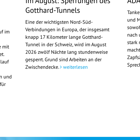
Im August: Sperrungen des
ADA
Gotthard-Tunnels
Tanke
und M
Eine der wichtigsten Nord-Süd-
sowoh
Verbindungen in Europa, der insgesamt
uf im
nach u
knapp 17 Kilometer lange Gotthard-
stark 
Tunnel in der Schweiz, wird im August
 mit
macht
2026 zwölf Nächte lang stundenweise
t.
Zapfs
gesperrt. Grund sind Arbeiten an der
lauf
Sprec
Zwischendecke.
weiterlesen
en und
für