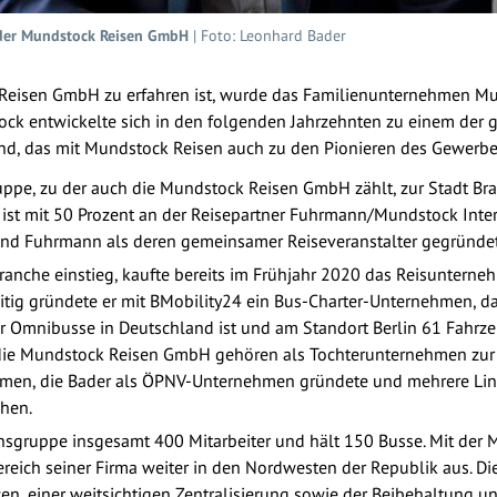
 der Mundstock Reisen GmbH
| Foto: Leonhard Bader
 Reisen GmbH zu erfahren ist, wurde das Familienunternehmen Mu
ock entwickelte sich in den folgenden Jahrzehnten zu einem der g
 das mit Mundstock Reisen auch zu den Pionieren des Gewerbes i
ppe, zu der auch die Mundstock Reisen GmbH zählt, zur Stadt B
t mit 50 Prozent an der Reisepartner Fuhrmann/Mundstock Inter
d Fuhrmann als deren gemeinsamer Reiseveranstalter gegründe
ranche einstieg, kaufte bereits im Frühjahr 2020 das Reisunterne
eitig gründete er mit BMobility24 ein Bus-Charter-Unternehmen, 
r Omnibusse in Deutschland ist und am Standort Berlin 61 Fahrz
 die Mundstock Reisen GmbH gehören als Tochterunternehmen zur e
n, die Bader als ÖPNV-Unternehmen gründete und mehrere Lin
chen.
ensgruppe insgesamt 400 Mitarbeiter und hält 150 Busse. Mit de
reich seiner Firma weiter in den Nordwesten der Republik aus. D
n, einer weitsichtigen Zentralisierung sowie der Beibehaltung u