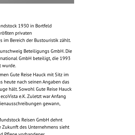
ndstock 1930 in Bortfeld
rößten privaten
m Bereich der Bustouristik zählt.
raunschweig Beteiligungs GmbH. Die
national GmbH beteiligt, die 1993
t wurde.
hmen Gute Reise Hauck mit Sitz im
das heute nach seinen Angaben das
euge hält. Sowohl Gute Reise Hauck
coVista e.K. Zuletzt war Anfang
ienausschreibungen gewann,
r Mundstock Reisen GmbH dehnt
ie Zukunft des Unternehmens sieht
nd Pflege vorhandener