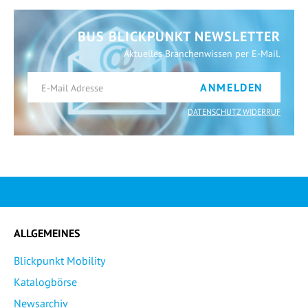
BUS BLICKPUNKT NEWSLETTER
Aktuelles Branchenwissen per E-Mail.
ANMELDEN
DATENSCHUTZ WIDERRUF
ALLGEMEINES
Blickpunkt Mobility
Katalogbörse
Newsarchiv