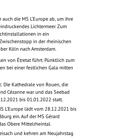
er auch die MS L‘Europe ab, um ihre
eeindruckendes Lichtermeer. Zum
chtinstallationen in ein
 Zwischenstopp in der rheinischen
 über Köln nach Amsterdam.
sen von Étretat führt. Pünktlich zum
n bei einer festlichen Gala mitten
t: Die Kathedrale von Rouen, die
 und Cézanne war und das Seebad
.12.2021 bis 01.01.2022 statt.
MS L’Europe lädt vom 28.12.2021 bis
burg ein. Auf der MS Gérard
das Obere Mittelrheintal.
-Breisach und kehren am Neujahrstag