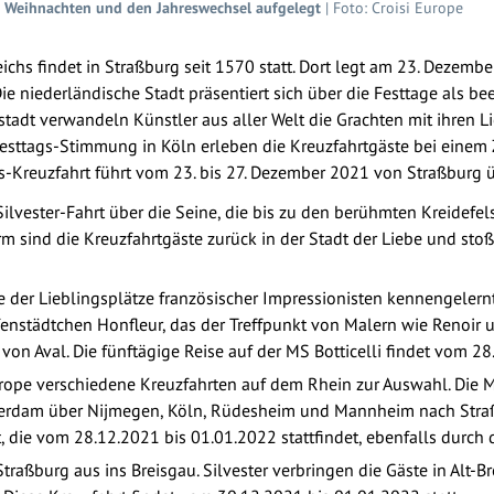
r Weihnachten und den Jahreswechsel aufgelegt
| Foto: Croisi Europe
ichs findet in Straßburg seit 1570 statt. Dort legt am 23. Dezemb
e niederländische Stadt präsentiert sich über die Festtage als b
tstadt verwandeln Künstler aus aller Welt die Grachten mit ihren Li
Festtags-Stimmung in Köln erleben die Kreuzfahrtgäste bei einem
s-Kreuzfahrt führt vom 23. bis 27. Dezember 2021 von Straßburg
Silvester-Fahrt über die Seine, die bis zu den berühmten Kreidefel
 sind die Kreuzfahrtgäste zurück in der Stadt der Liebe und stoße
 der Lieblingsplätze französischer Impressionisten kennengelern
enstädtchen Honfleur, das der Treffpunkt von Malern wie Renoir
von Aval. Die fünftägige Reise auf der MS Botticelli findet vom 28
urope verschiedene Kreuzfahrten auf dem Rhein zur Auswahl. Die 
terdam über Nijmegen, Köln, Rüdesheim und Mannheim nach Straß
, die vom 28.12.2021 bis 01.01.2022 stattfindet, ebenfalls durch 
Straßburg aus ins Breisgau. Silvester verbringen die Gäste in Alt