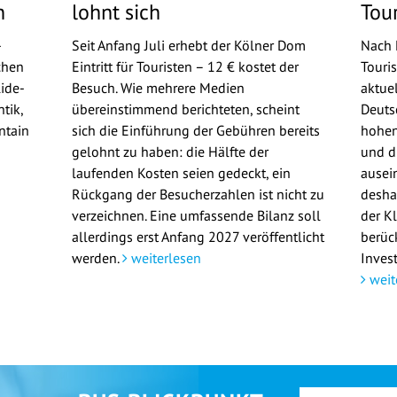
n
lohnt sich
Tou
-
Seit Anfang Juli erhebt der Kölner Dom
Nach 
chen
Eintritt für Touristen – 12 € kostet der
Touri
ide-
Besuch. Wie mehrere Medien
aktue
tik,
übereinstimmend berichteten, scheint
Deuts
ntain
sich die Einführung der Gebühren bereits
hohen
gelohnt zu haben: die Hälfte der
und d
laufenden Kosten seien gedeckt, ein
ausei
Rückgang der Besucherzahlen ist nicht zu
deshal
verzeichnen. Eine umfassende Bilanz soll
der K
allerdings erst Anfang 2027 veröffentlicht
berüc
werden.
weiterlesen
Invest
weit