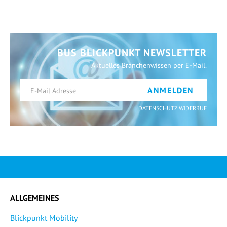
BUS BLICKPUNKT NEWSLETTER
Aktuelles Branchenwissen per E-Mail.
ANMELDEN
DATENSCHUTZ WIDERRUF
ALLGEMEINES
Blickpunkt Mobility