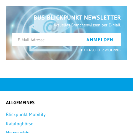
BUS BLICKPUNKT NEWSLETTER
Aktuelles Branchenwissen per E-Mail.
ANMELDEN
DATENSCHUTZ WIDERRUF
ALLGEMEINES
Blickpunkt Mobility
Katalogbörse
Newsarchiv