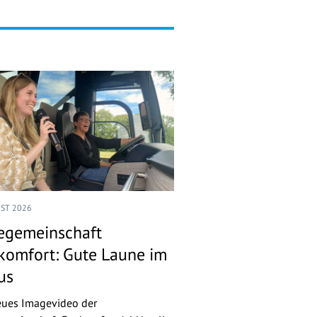
UST 2026
egemeinschaft
komfort: Gute Laune im
us
eues Imagevideo der