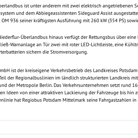
erlandbus ist unter anderem mit zwei elektrisch angetriebenen 
lsystem und dem Abbiegeassistenten Sideguard Assist ausgestatte
 OM 936 seiner kräftigsten Ausführung mit 260 kW (354 PS) sowi
iederflur-Überlandbus hinaus verfügt der Rettungsbus über ein
ließ-Warnanlage an Tür zwei mit roter LED-Lichtleiste, eine Kühl
terbatterien sichern die Stromversorgung.
bH ist der kreiseigene Verkehrsbetrieb des Landkreises Potsdam-
eil der Regionalbuslinien im ländlich strukturierten Landkreis m
nd der Metropole Berlin. Das Verkehrsunternehmen setzt rund 16
iven Ideen von einer attraktiven Lackierung der Fahrzeuge bis hin
enlinie hat Regiobus Potsdam Mittelmark seine Fahrgastzahlen in