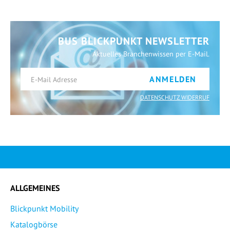
BUS BLICKPUNKT NEWSLETTER
Aktuelles Branchenwissen per E-Mail.
ANMELDEN
DATENSCHUTZ WIDERRUF
ALLGEMEINES
Blickpunkt Mobility
Katalogbörse