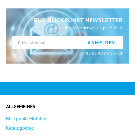
BUS BLICKPUNKT NEWSLETTER
Aktuelles Branchenwissen per E-Mail.
ANMELDEN
DATENSCHUTZ WIDERRUF
ALLGEMEINES
Blickpunkt Mobility
Katalogbörse