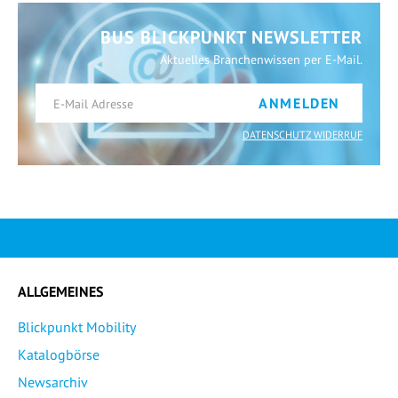
BUS BLICKPUNKT NEWSLETTER
Aktuelles Branchenwissen per E-Mail.
ANMELDEN
DATENSCHUTZ WIDERRUF
ALLGEMEINES
Blickpunkt Mobility
Katalogbörse
Newsarchiv