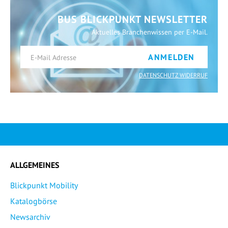
BUS BLICKPUNKT NEWSLETTER
Aktuelles Branchenwissen per E-Mail.
ANMELDEN
DATENSCHUTZ WIDERRUF
ALLGEMEINES
Blickpunkt Mobility
Katalogbörse
Newsarchiv