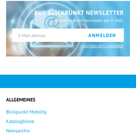
BUS BLICKPUNKT NEWSLETTER
Aktuelles Branchenwissen per E-Mail.
ANMELDEN
DATENSCHUTZ WIDERRUF
ALLGEMEINES
Blickpunkt Mobility
Katalogbörse
Newsarchiv