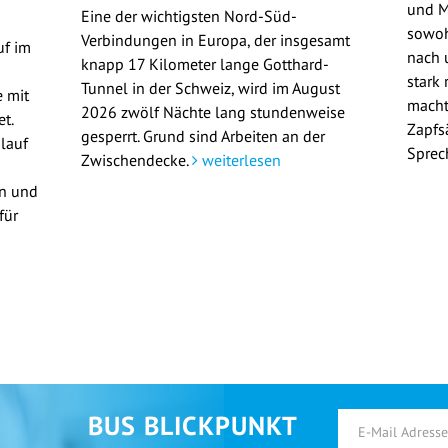
und M
Eine der wichtigsten Nord-Süd-
sowoh
Verbindungen in Europa, der insgesamt
uf im
nach u
knapp 17 Kilometer lange Gotthard-
stark 
Tunnel in der Schweiz, wird im August
 mit
macht
2026 zwölf Nächte lang stundenweise
t.
Zapfs
gesperrt. Grund sind Arbeiten an der
lauf
Sprec
Zwischendecke.
weiterlesen
en und
für
BUS BLICKPUNKT