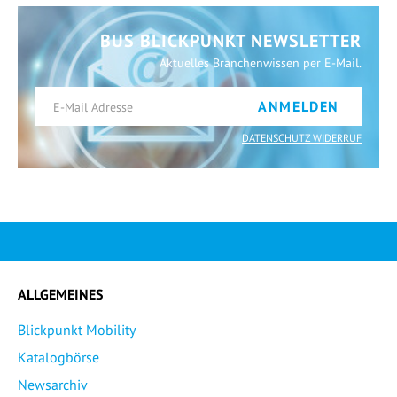
BUS BLICKPUNKT NEWSLETTER
Aktuelles Branchenwissen per E-Mail.
ANMELDEN
DATENSCHUTZ WIDERRUF
ALLGEMEINES
Blickpunkt Mobility
Katalogbörse
Newsarchiv