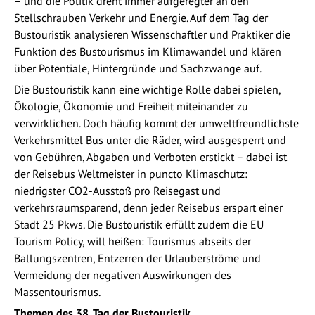
– und die Politik dreht immer aufgeregter an den
Stellschrauben Verkehr und Energie. Auf dem Tag der
Bustouristik analysieren Wissenschaftler und Praktiker die
Funktion des Bustourismus im Klimawandel und klären
über Potentiale, Hintergründe und Sachzwänge auf.
Die Bustouristik kann eine wichtige Rolle dabei spielen,
Ökologie, Ökonomie und Freiheit miteinander zu
verwirklichen. Doch häufig kommt der umweltfreundlichste
Verkehrsmittel Bus unter die Räder, wird ausgesperrt und
von Gebühren, Abgaben und Verboten erstickt – dabei ist
der Reisebus Weltmeister in puncto Klimaschutz:
niedrigster CO2-Ausstoß pro Reisegast und
verkehrsraumsparend, denn jeder Reisebus erspart einer
Stadt 25 Pkws. Die Bustouristik erfüllt zudem die EU
Tourism Policy, will heißen: Tourismus abseits der
Ballungszentren, Entzerren der Urlauberströme und
Vermeidung der negativen Auswirkungen des
Massentourismus.
Themen des 38. Tag der Bustouristik