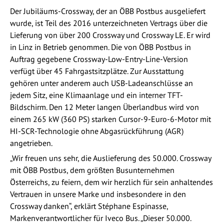
Der Jubiläums-Crossway, der an ÖBB Postbus ausgeliefert
wurde, ist Teil des 2016 unterzeichneten Vertrags über die
Lieferung von über 200 Crossway und Crossway LE. Er wird
in Linz in Betrieb genommen. Die von ÖBB Postbus in
Auftrag gegebene Crossway-Low-Entry-Line-Version
verfügt über 45 Fahrgastsitzplätze. Zur Ausstattung
gehören unter anderem auch USB-Ladeanschlüsse an
jedem Sitz, eine Klimaanlage und ein interner TFT-
Bildschirm. Den 12 Meter langen Überlandbus wird von
einem 265 kW (360 PS) starken Cursor-9-Euro-6-Motor mit
HI-SCR-Technologie ohne Abgasrückführung (AGR)
angetrieben.
„Wir freuen uns sehr, die Auslieferung des 50.000. Crossway
mit ÖBB Postbus, dem größten Busunternehmen
Österreichs, zu feiern, dem wir herzlich für sein anhaltendes
Vertrauen in unsere Marke und insbesondere in den
Crossway danken“, erklärt Stéphane Espinasse,
Markenverantwortlicher für Iveco Bus. „Dieser 50.000.