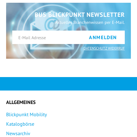
BUS BLICKPUNKT NEWSLETTER
Aktuelles Branchenwissen per E-Mail.
ANMELDEN
DATENSCHUTZ WIDERRUF
ALLGEMEINES
Blickpunkt Mobility
Katalogbörse
Newsarchiv