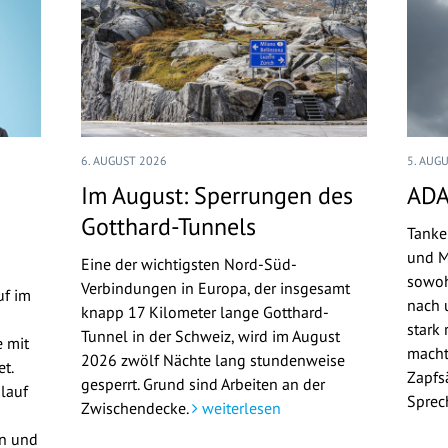
6. AUGUST 2026
5. AUG
Im August: Sperrungen des
ADA
Gotthard-Tunnels
Tanke
und M
Eine der wichtigsten Nord-Süd-
sowoh
Verbindungen in Europa, der insgesamt
uf im
nach u
knapp 17 Kilometer lange Gotthard-
stark 
Tunnel in der Schweiz, wird im August
 mit
macht
2026 zwölf Nächte lang stundenweise
t.
Zapfs
gesperrt. Grund sind Arbeiten an der
lauf
Sprec
Zwischendecke.
weiterlesen
en und