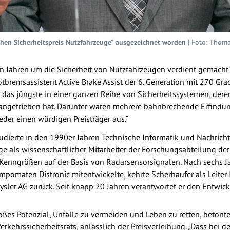
chen Sicherheitspreis Nutzfahrzeuge” ausgezeichnet worden
| Foto: Thom
len Jahren um die Sicherheit von Nutzfahrzeugen verdient gemacht“
tbremsassistent Active Brake Assist der 6. Generation mit 270 Gra
t das jüngste in einer ganzen Reihe von Sicherheitssystemen, de
angetrieben hat. Darunter waren mehrere bahnbrechende Erfindu
eder einen würdigen Preisträger aus.“
dierte in den 1990er Jahren Technische Informatik und Nachricht
ige als wissenschaftlicher Mitarbeiter der Forschungsabteilung d
nngrößen auf der Basis von Radarsensorsignalen. Nach sechs Jah
pomaten Distronic mitentwickelte, kehrte Scherhaufer als Leiter 
ysler AG zurück. Seit knapp 20 Jahren verantwortet er den Entwick
oßes Potenzial, Unfälle zu vermeiden und Leben zu retten, betont
rkehrssicherheitsrats, anlässlich der Preisverleihung. „Dass bei 