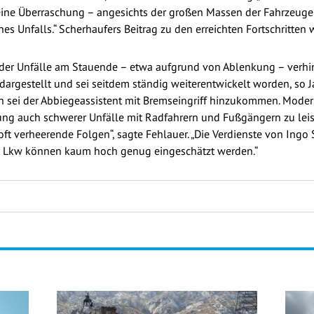
t keine Überraschung – angesichts der großen Massen der Fahrzeu
es Unfalls.“ Scherhaufers Beitrag zu den erreichten Fortschritte
, der Unfälle am Stauende – etwa aufgrund von Ablenkung – verhi
argestellt und sei seitdem ständig weiterentwickelt worden, so J
sei der Abbiegeassistent mit Bremseingriff hinzukommen. Modern
ung auch schwerer Unfälle mit Radfahrern und Fußgängern zu leist
ft verheerende Folgen“, sagte Fehlauer. „Die Verdienste von Ingo 
e Lkw können kaum hoch genug eingeschätzt werden.“