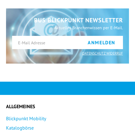
BUS BLICKPUNKT NEWSLETTER
Aktuelles Branchenwissen per E-Mail.
ANMELDEN
DATENSCHUTZ WIDERRUF
ALLGEMEINES
Blickpunkt Mobility
Katalogbörse