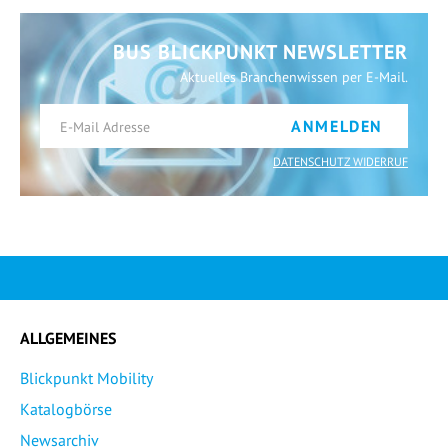
BUS BLICKPUNKT NEWSLETTER
Aktuelles Branchenwissen per E-Mail.
ANMELDEN
DATENSCHUTZ WIDERRUF
ALLGEMEINES
Blickpunkt Mobility
Katalogbörse
Newsarchiv