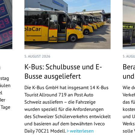
5. AUGUST 2026
5. AUG
n
K-Bus: Schulbusse und E-
Ber
Busse ausgeliefert
und
nstag
äulen
Die K-Bus GmbH hat insgesamt 14 K-Bus
Wie d
el
Tourist Allround 719 an Post Auto
Verke
Der
Schweiz ausliefern – die Fahrzeige
das f
n Tage
wurden speziell für die Anforderungen
koste
n
des Schweizer Schülerverkehrs entwickelt
und U
und basieren auf dem bewährten Iveco
Werks
Daily 70C21 Modell.
weiterlesen
solle